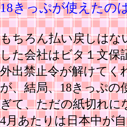
18きっぷが使えたの
もちろん払い戻しはな
した会社はビタ１文保
外出禁止令が解けてく
が、結局、18きっぷの
ぎて、ただの紙切れに
4月あたりは日本中が