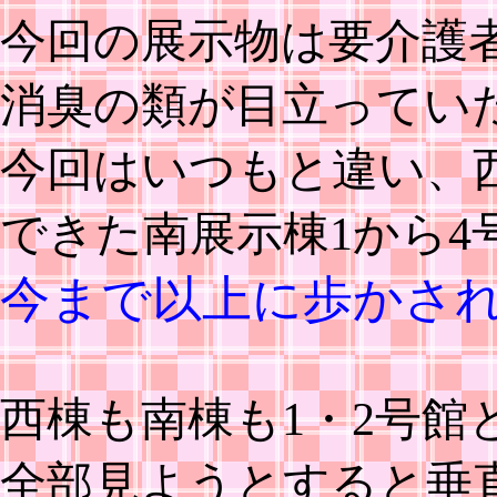
今回の展示物は要介護
消臭の類が目立ってい
今回はいつもと違い、西
できた南展示棟1から4
今まで以上に歩かさ
西棟も南棟も1・2号館
全部見ようとすると垂