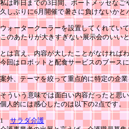
私は昨日までの3日間、ポートメッセなごや
久しぶりに6月開催で暑さに負けないかと
ウォータークーラーを設置してくれてい
このあたりが大きすぎない展示会のいい
とは言え、内容が大したことがなければ
今回はロボットと配食サービスのブース
案外、テーマを絞って重点的に特定の企業
そういう意味では面白い内容だったと思
個人的には感心したのは以下の2点です。
1
サラダ介護