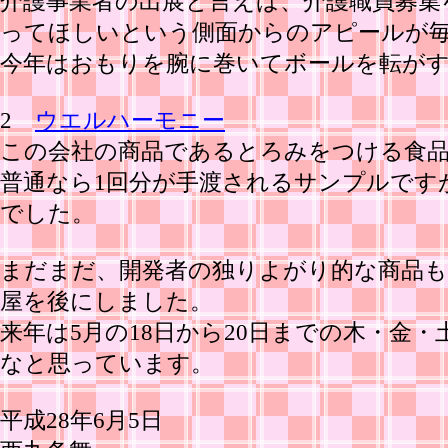
介護事業者の出展と言えば、介護職員募集
ってほしいという側面からのアピールが
今年はおもりを腕に巻いてボールを転が
2
ウエルハーモニー
この会社の商品であるとろみをつける食
普通なら1回分が手渡されるサンプルです
でした。
まだまだ、開発者の独りよがり的な商品
屋を後にしました。
来年は5月の18日から20日までの木・
なと思っています。
平成28年6月5日