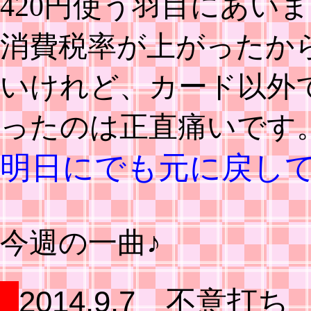
420円使う羽目にあい
消費税率が上がったか
いけれど、カード以外
ったのは正直痛いです
明日にでも元に戻し
今週の一曲♪
2014.9.7 不意打ち