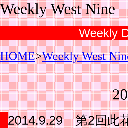
Weekly West Nine
Weekly Di
HOME
>
Weekly West Nin
20
2014.9.29 第2回