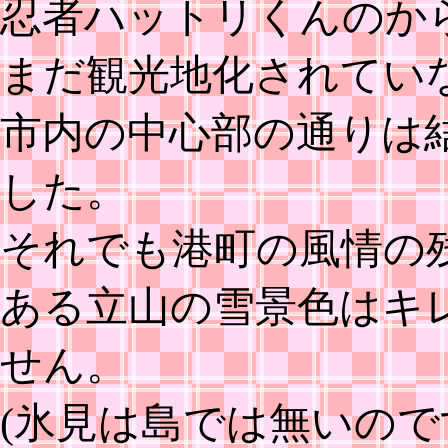
忍者ハットリくんのか
まだ観光地化されてい
市内の中心部の通りは
した。
それでも港町の風情の
ある立山の雪景色はキ
せん。
(氷見は島では無いの