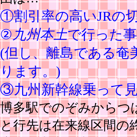
①割引率の高いJRの
②
九州本土
で行った
(但し、離島である奄
ります。)
③九州新幹線乗って
博多駅でのぞみからつ
と行先は在来線区間の