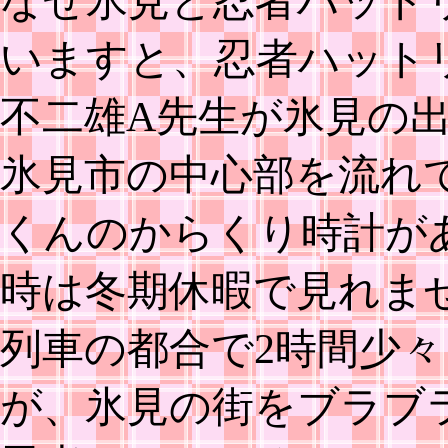
なぜ氷見と忍者ハット
いますと、忍者ハット
不二雄A先生が氷見の
氷見市の中心部を流れ
くんのからくり時計が
時は冬期休暇で見れま
列車の都合で2時間少
が、氷見の街をブラブ