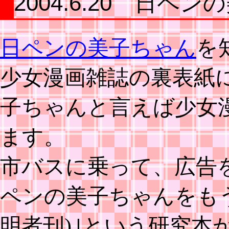
2004.6.20 日ペ
日ペンの美子ちゃん
を
少女漫画雑誌の裏表紙
子ちゃんと言えば少女
ます。
市バスに乗って、広告
ペンの美子ちゃんをもう
明者刊)｣という研究本