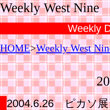
Weekly West Nine
HOME
>
Weekly West Nin
20
2004.6.26 ピカソ展