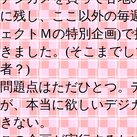
に残し、ここ以外の毎
ェクトＭの特別企画)
きました。(そこまで
者？)
問題点はただひとつ。
が、本当に欲しいデジ
きない。