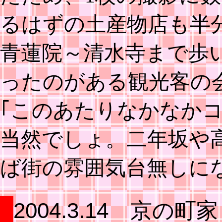
るはずの土産物店も半
青蓮院～清水寺まで歩
ったのがある観光客の
｢このあたりなかなかコ
当然でしょ。二年坂や
ば街の雰囲気台無しに
2004.3.14 京の町家