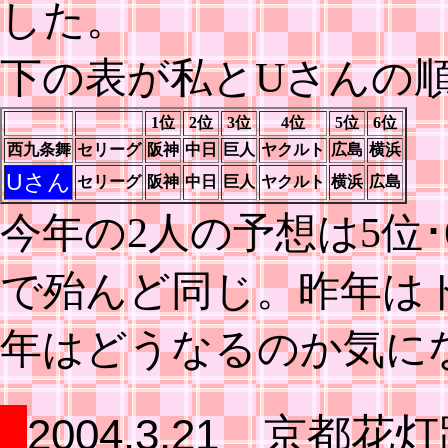
した。
下の表が私とUさんの
1位
2位
3位
4位
5位
6位
西九条舞
セリーグ
阪神
中日
巨人
ヤクルト
広島
横浜
Uさん
セリーグ
阪神
中日
巨人
ヤクルト
横浜
広島
今年の2人の予想は5位
で殆んど同じ。昨年は
年はどうなるのか気に
2004.3.21 京都花灯