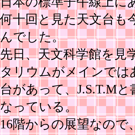
日本の標準子午線上に
何十回と見た天文台も
んでした。
先日、天文科学館を見
タリウムがメインでは
台があって、J.S.T.
なっている。
16階からの展望なの