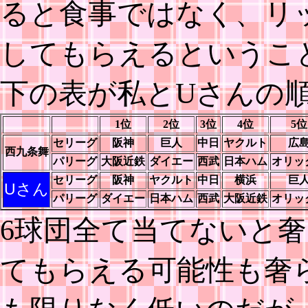
ると食事ではなく、リ
してもらえるというこ
下の表が私とUさんの
1位
2位
3位
4位
5位
セリーグ
阪神
巨人
中日
ヤクルト
広
西九条舞
パリーグ
大阪近鉄
ダイエー
西武
日本ハム
オリッ
セリーグ
阪神
ヤクルト
中日
横浜
巨
Uさん
パリーグ
ダイエー
日本ハム
西武
大阪近鉄
オリッ
6球団全て当てないと
てもらえる可能性も奢